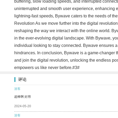
buffering, slow loading speeds, and interrupted connec
uninterrupted and smooth user experience, enhancing eve
lightning-fast speeds, Bywave caters to the needs of the
Revolution As we move further into the digital revolution
reshaping the way we interact with the online world. Byw
in the ever-evolving digital landscape. With Bywave, you
individual looking to stay connected. Bywave ensures a fa
hindrances. In conclusion, Bywave is a game-changer th
and join the digital revolution, unlocking the endless po
empowers us like never before.#3#
评论
游客
超棒啊 好用
2024-05-20
游客