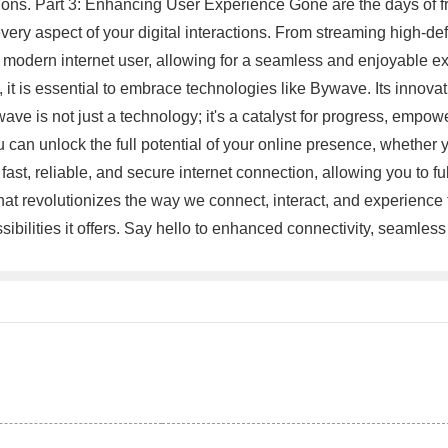
tions. Part 3: Enhancing User Experience Gone are the days of 
ry aspect of your digital interactions. From streaming high-defi
 modern internet user, allowing for a seamless and enjoyable exp
, it is essential to embrace technologies like Bywave. Its innova
ave is not just a technology; it's a catalyst for progress, empo
 can unlock the full potential of your online presence, whether y
st, reliable, and secure internet connection, allowing you to ful
at revolutionizes the way we connect, interact, and experience 
ssibilities it offers. Say hello to enhanced connectivity, seaml