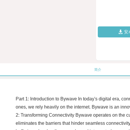
安
简介
Part 1: Introduction to Bywave In today's digital era, co
ones, we rely heavily on the internet. Bywave is an inno
2: Transforming Connectivity Bywave operates on the cut
eliminates the barriers that hinder seamless connectivit