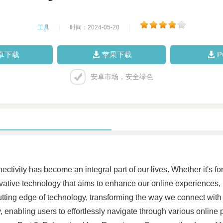
工具
|
时间：2024-05-20
|
卓下载
苹果下载
安卓市场，安全绿色
nnectivity has become an integral part of our lives. Whether it's 
vative technology that aims to enhance our online experiences, 
ting edge of technology, transforming the way we connect with 
y, enabling users to effortlessly navigate through various onlin