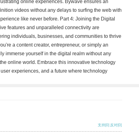
frustrating online experiences. Bywave ensures an
nition videos without any delays to surfing the web with
erience like never before. Part 4: Joining the Digital
tive features and unparalleled connectivity are
wering individuals, businesses, and communities to thrive
ou're a content creator, entrepreneur, or simply an
ly immerse yourself in the digital realm without any
the online world. Embrace this innovative technology
ess user experiences, and a future where technology
支持
[0]
反对
[0]