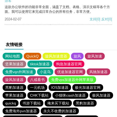
游客
这款办公软件的功能非常全面，涵盖了文档、表格、演示文稿等各个方
面。我可以使用它来完成日常办公的所有任务，非常方便。
2024-02-07
支持
[0]
反对
[0]
友情链接
网站地图
QuickQ
旋风加速度器
旋风
旋风加速
坚果加速器
tiktok加速器
狗急加速器官网
免费vqn外网加速
小蓝鸟
优途加速器官网
风驰加速器
旋风加速器
八戒看书
免费vps加速器外网苹果版
黑豹加速器
一元机场
IOS加速器
极光加速器官网
苹果加速器
CHK下载站
小猫咪ciash加速器
极风加速器
quickq
书游下载站
俺来买下载站
黑豹加速器
免费海外pvn加速器
永久不收费的加速器