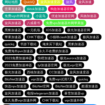
网站地图
QuickQ
旋风加速度器
旋风
旋风加速
坚果加速器
tiktok加速器
狗急加速器官网
免费vqn外网加速
小蓝鸟
优途加速器官网
风驰加速器
旋风加速器
八戒看书
免费vps加速器外网苹果版
黑豹加速器
一元机场
IOS加速器
极光加速器官网
苹果加速器
CHK下载站
小猫咪ciash加速器
极风加速器
quickq
书游下载站
俺来买下载站
黑豹加速器
免费海外pvn加速器
永久不收费的加速器
2023免费加速神器
快橙加速器
极光aurora加速器
2023免费加速神器
tyl加速器官网
极光vqn官网
极光加速器
西柚加速器
CC加速器
旋风加速度器
BitzNet加速器
vqn加速
免费vqn试用7天
quickq
快连npv加速器
BitzNet官网
BitzNet加速器
酷通加速器
旋风加速器
电报telegeram加速器
暴雪加速器vp
永久免费vqn加速外网
CHK下载站
vqn加速外网