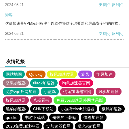
2024-05-21
支持
[0]
反对
[0]
游客
这款加速器VPM应用程序可以给你提供全球覆盖和最高安全性的连接。
2024-05-21
支持
[0]
反对
[0]
友情链接
网站地图
QuickQ
旋风加速度器
旋风
旋风加速
坚果加速器
tiktok加速器
狗急加速器官网
免费vqn外网加速
小蓝鸟
优途加速器官网
风驰加速器
旋风加速器
八戒看书
免费vps加速器外网苹果版
黑豹加速器
CHK下载站
小猫咪ciash加速器
极风加速器
quickq
书游下载站
俺来买下载站
快橙加速器
2023免费加速神器
tyl加速器官网
极光vqn官网