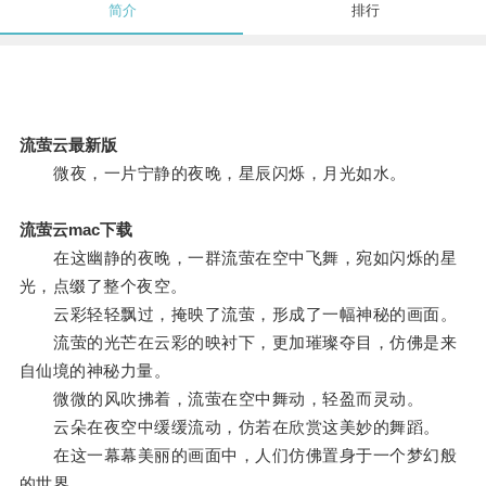
简介
排行
流萤云最新版
微夜，一片宁静的夜晚，星辰闪烁，月光如水。
流萤云mac下载
在这幽静的夜晚，一群流萤在空中飞舞，宛如闪烁的星
光，点缀了整个夜空。
云彩轻轻飘过，掩映了流萤，形成了一幅神秘的画面。
流萤的光芒在云彩的映衬下，更加璀璨夺目，仿佛是来
自仙境的神秘力量。
微微的风吹拂着，流萤在空中舞动，轻盈而灵动。
云朵在夜空中缓缓流动，仿若在欣赏这美妙的舞蹈。
在这一幕幕美丽的画面中，人们仿佛置身于一个梦幻般
的世界。