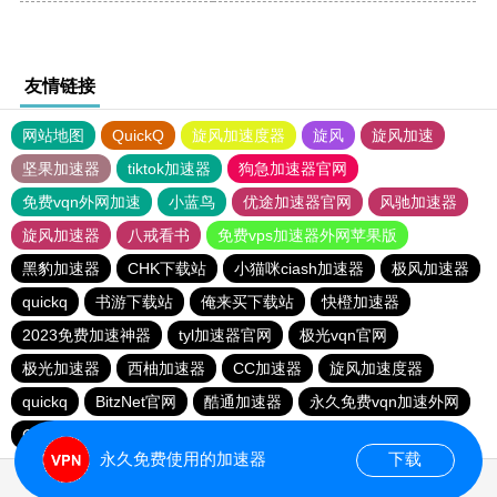
友情链接
网站地图
QuickQ
旋风加速度器
旋风
旋风加速
坚果加速器
tiktok加速器
狗急加速器官网
免费vqn外网加速
小蓝鸟
优途加速器官网
风驰加速器
旋风加速器
八戒看书
免费vps加速器外网苹果版
黑豹加速器
CHK下载站
小猫咪ciash加速器
极风加速器
quickq
书游下载站
俺来买下载站
快橙加速器
2023免费加速神器
tyl加速器官网
极光vqn官网
极光加速器
西柚加速器
CC加速器
旋风加速度器
quickq
BitzNet官网
酷通加速器
永久免费vqn加速外网
CHK下载站
海鸥下载站
1元机场
永久免费使用的加速器
下载