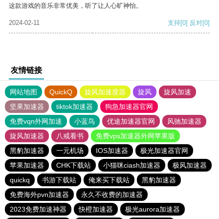
这款游戏的音乐非常优美，听了让人心旷神怡。
2024-02-11
支持
[0]
反对
[0]
友情链接
网站地图
QuickQ
旋风加速度器
旋风
旋风加速
坚果加速器
tiktok加速器
狗急加速器官网
免费vqn外网加速
小蓝鸟
优途加速器官网
风驰加速器
旋风加速器
八戒看书
免费vps加速器外网苹果版
黑豹加速器
一元机场
IOS加速器
极光加速器官网
苹果加速器
CHK下载站
小猫咪ciash加速器
极风加速器
quickq
书游下载站
俺来买下载站
黑豹加速器
免费海外pvn加速器
永久不收费的加速器
2023免费加速神器
快橙加速器
极光aurora加速器