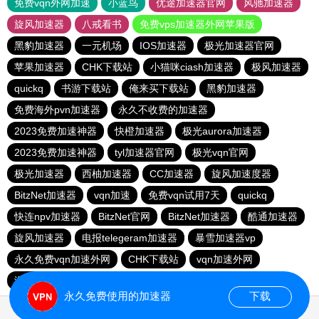
免费vqn外网加速
小蓝鸟
优途加速器官网
风驰加速器
旋风加速器
八戒看书
免费vps加速器外网苹果版
黑豹加速器
一元机场
IOS加速器
极光加速器官网
苹果加速器
CHK下载站
小猫咪ciash加速器
极风加速器
quickq
书游下载站
俺来买下载站
黑豹加速器
免费海外pvn加速器
永久不收费的加速器
2023免费加速神器
快橙加速器
极光aurora加速器
2023免费加速神器
tyl加速器官网
极光vqn官网
极光加速器
西柚加速器
CC加速器
旋风加速度器
BitzNet加速器
vqn加速
免费vqn试用7天
quickq
快连npv加速器
BitzNet官网
BitzNet加速器
酷通加速器
旋风加速器
电报telegeram加速器
暴雪加速器vp
永久免费vqn加速外网
CHK下载站
vqn加速外网
海鸥下载站
1元机场
永久免费使用的加速器
下载