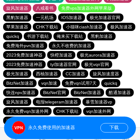
旋风加速器
八戒看书
免费vps加速器外网苹果版
黑豹加速器
一元机场
IOS加速器
极光加速器官网
苹果加速器
CHK下载站
小猫咪ciash加速器
极风加速器
quickq
书游下载站
俺来买下载站
黑豹加速器
免费海外pvn加速器
永久不收费的加速器
2023免费加速神器
快橙加速器
极光aurora加速器
2023免费加速神器
tyl加速器官网
极光vqn官网
极光加速器
西柚加速器
CC加速器
旋风加速度器
BitzNet加速器
vqn加速
免费vqn试用7天
quickq
快连npv加速器
BitzNet官网
BitzNet加速器
酷通加速器
旋风加速器
电报telegeram加速器
暴雪加速器vp
永久免费vqn加速外网
CHK下载站
vqn加速外网
海鸥下载站
1元机场
永久免费使用的加速器
下载
1.159303s
首页
安卓
苹果
排行
推荐