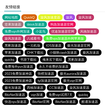
友情链接
网站地图
QuickQ
旋风加速度器
旋风
旋风加速
坚果加速器
tiktok加速器
狗急加速器官网
免费vqn外网加速
小蓝鸟
优途加速器官网
风驰加速器
旋风加速器
八戒看书
免费vps加速器外网苹果版
黑豹加速器
一元机场
IOS加速器
极光加速器官网
苹果加速器
CHK下载站
小猫咪ciash加速器
极风加速器
quickq
书游下载站
俺来买下载站
黑豹加速器
免费海外pvn加速器
永久不收费的加速器
2023免费加速神器
快橙加速器
极光aurora加速器
2023免费加速神器
tyl加速器官网
极光vqn官网
极光加速器
西柚加速器
CC加速器
旋风加速度器
BitzNet加速器
vqn加速
免费vqn试用7天
quickq
快连npv加速器
BitzNet官网
BitzNet加速器
酷通加速器