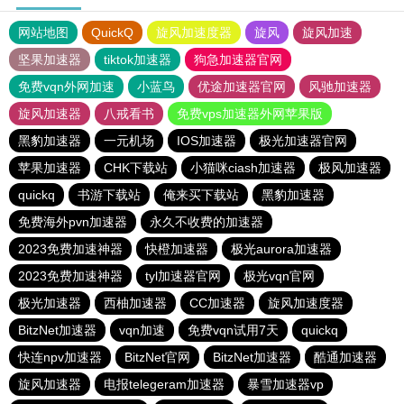
网站地图
QuickQ
旋风加速度器
旋风
旋风加速
坚果加速器
tiktok加速器
狗急加速器官网
免费vqn外网加速
小蓝鸟
优途加速器官网
风驰加速器
旋风加速器
八戒看书
免费vps加速器外网苹果版
黑豹加速器
一元机场
IOS加速器
极光加速器官网
苹果加速器
CHK下载站
小猫咪ciash加速器
极风加速器
quickq
书游下载站
俺来买下载站
黑豹加速器
免费海外pvn加速器
永久不收费的加速器
2023免费加速神器
快橙加速器
极光aurora加速器
2023免费加速神器
tyl加速器官网
极光vqn官网
极光加速器
西柚加速器
CC加速器
旋风加速度器
BitzNet加速器
vqn加速
免费vqn试用7天
quickq
快连npv加速器
BitzNet官网
BitzNet加速器
酷通加速器
旋风加速器
电报telegeram加速器
暴雪加速器vp