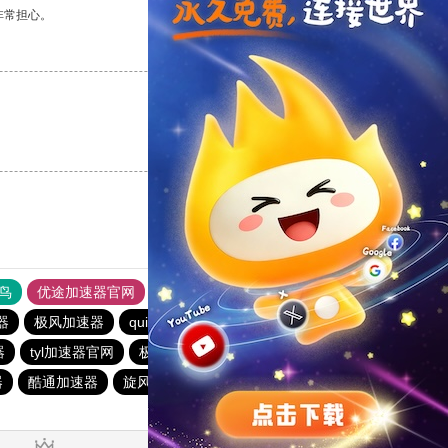
非常担心。
支持
[0]
反对
[0]
支持
[0]
反对
[0]
鸟
优途加速器官网
风驰加速器
旋风加速器
八戒看书
器
极风加速器
quickq
书游下载站
俺来买下载站
器
tyl加速器官网
极光vqn官网
极光加速器
西柚加速器
器
酷通加速器
旋风加速器
电报telegeram加速器