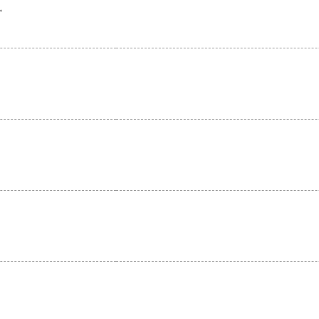
。
。
。