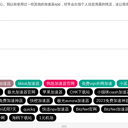
放心。我以前使用过一些其他的加速器app，经常会出现个人信息泄露的情况，这让我
加速器
tiktok加速器
狗急加速器官网
免费vqn外网加速
小蓝
器
极光加速器官网
苹果加速器
CHK下载站
小猫咪ciash加速
3免费加速神器
快橙加速器
极光aurora加速器
2023免费加速神
qn试用7天
quickq
快连npv加速器
BitzNet官网
BitzNet加速
外网
海鸥下载站
1元机场