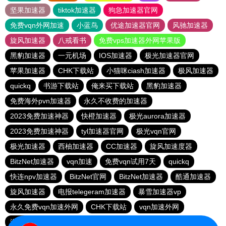
坚果加速器
tiktok加速器
狗急加速器官网
免费vqn外网加速
小蓝鸟
优途加速器官网
风驰加速器
旋风加速器
八戒看书
免费vps加速器外网苹果版
黑豹加速器
一元机场
IOS加速器
极光加速器官网
苹果加速器
CHK下载站
小猫咪ciash加速器
极风加速器
quickq
书游下载站
俺来买下载站
黑豹加速器
免费海外pvn加速器
永久不收费的加速器
2023免费加速神器
快橙加速器
极光aurora加速器
2023免费加速神器
tyl加速器官网
极光vqn官网
极光加速器
西柚加速器
CC加速器
旋风加速度器
BitzNet加速器
vqn加速
免费vqn试用7天
quickq
快连npv加速器
BitzNet官网
BitzNet加速器
酷通加速器
旋风加速器
电报telegeram加速器
暴雪加速器vp
永久免费vqn加速外网
CHK下载站
vqn加速外网
海鸥下载站
1元机场