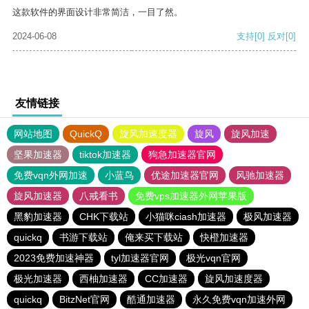
这款软件的界面设计非常简洁，一目了然。
2024-06-08
支持
[0]
反对
[0]
友情链接
网站地图
QuickQ
旋风加速度器
旋风
旋风加速
坚果加速器
tiktok加速器
狗急加速器官网
免费vqn外网加速
小蓝鸟
优途加速器官网
风驰加速器
旋风加速器
八戒看书
免费vps加速器外网苹果版
黑豹加速器
CHK下载站
小猫咪ciash加速器
极风加速器
quickq
书游下载站
俺来买下载站
快橙加速器
2023免费加速神器
tyl加速器官网
极光vqn官网
极光加速器
西柚加速器
CC加速器
旋风加速度器
quickq
BitzNet官网
酷通加速器
永久免费vqn加速外网