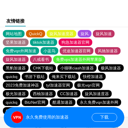
友情链接
网站地图
QuickQ
旋风加速度器
旋风
旋风加速
坚果加速器
tiktok加速器
狗急加速器官网
免费vqn外网加速
小蓝鸟
优途加速器官网
风驰加速器
旋风加速器
八戒看书
免费vps加速器外网苹果版
黑豹加速器
CHK下载站
小猫咪ciash加速器
极风加速器
quickq
书游下载站
俺来买下载站
快橙加速器
2023免费加速神器
tyl加速器官网
极光vqn官网
极光加速器
西柚加速器
CC加速器
旋风加速度器
quickq
BitzNet官网
酷通加速器
永久免费vqn加速外网
CHK下载站
海鸥下载站
1元机场
永久免费使用的加速器
下载
0.145445s
首页
安卓
苹果
排行
推荐