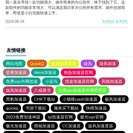
我一直在寻找一款功能强大、操作简单的办公软件，终于找到了它。这
款软件的功能非常强大，可以满足我日常办公的所有需求。操作也很简
单，即使是小白也能快速上手。
2024-06-24
支持
[0]
反对
[0]
友情链接
网站地图
QuickQ
旋风加速度器
旋风
旋风加速
坚果加速器
tiktok加速器
狗急加速器官网
免费vqn外网加速
小蓝鸟
优途加速器官网
风驰加速器
旋风加速器
八戒看书
免费vps加速器外网苹果版
黑豹加速器
CHK下载站
小猫咪ciash加速器
极风加速器
quickq
书游下载站
俺来买下载站
快橙加速器
2023免费加速神器
tyl加速器官网
极光vqn官网
极光加速器
西柚加速器
CC加速器
旋风加速度器