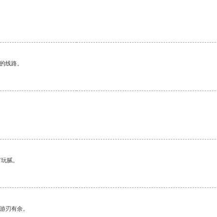
区的线路。
有玩腻。
中游刃有余。