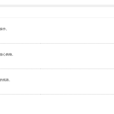
悉操作。
够放心购物。
区的线路。