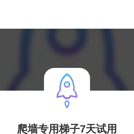
爬墙专用梯子7天试用