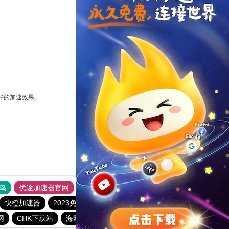
支持
[0]
反对
[0]
支持
[0]
反对
[0]
好的加速效果。
支持
[0]
反对
[0]
鸟
优途加速器官网
风驰加速器
旋风加速器
八戒看书
快橙加速器
2023免费加速神器
tyl加速器官网
网
CHK下载站
海鸥下载站
1元机场