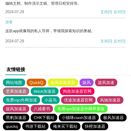
编辑文档、制作演示文稿、管理日程安排等。
2024-07-29
支持
[0]
反对
[0]
游客
这款app就像我的私人导师，带领我探索知识的奥秘。
2024-07-29
支持
[0]
反对
[0]
友情链接
网站地图
QuickQ
旋风加速度器
旋风
旋风加速
坚果加速器
tiktok加速器
狗急加速器官网
免费vqn外网加速
小蓝鸟
优途加速器官网
风驰加速器
旋风加速器
八戒看书
免费vps加速器外网苹果版
黑豹加速器
CHK下载站
小猫咪ciash加速器
极风加速器
quickq
书游下载站
俺来买下载站
快橙加速器