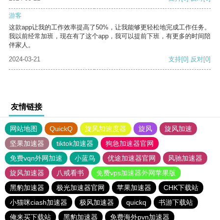
游客
这款app让我的工作效率提高了50%，让我能够更轻松地完成工作任务。
我以前经常加班，现在有了这个app，我可以提前下班，有更多的时间陪
伴家人。
2024-03-21
支持
[0]
反对
[0]
友情链接
网站地图
QuickQ
旋风加速度器
旋风
旋风加速
坚果加速器
tiktok加速器
狗急加速器官网
免费vqn外网加速
小蓝鸟
优途加速器官网
风驰加速器
旋风加速器
八戒看书
免费vps加速器外网苹果版
黑豹加速器
极光加速器官网
苹果加速器
CHK下载站
小猫咪ciash加速器
极风加速器
quickq
书游下载站
俺来买下载站
黑豹加速器
免费海外pvn加速器