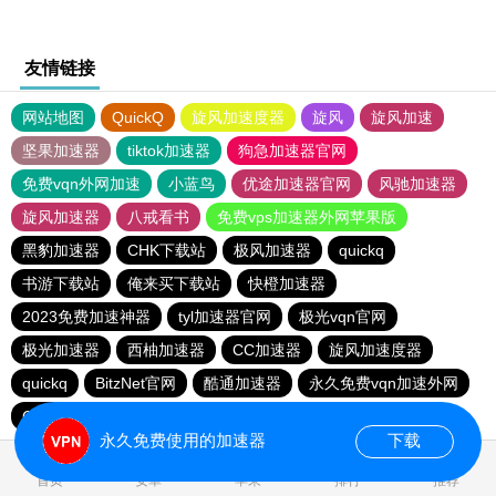
友情链接
网站地图
QuickQ
旋风加速度器
旋风
旋风加速
坚果加速器
tiktok加速器
狗急加速器官网
免费vqn外网加速
小蓝鸟
优途加速器官网
风驰加速器
旋风加速器
八戒看书
免费vps加速器外网苹果版
黑豹加速器
CHK下载站
极风加速器
quickq
书游下载站
俺来买下载站
快橙加速器
2023免费加速神器
tyl加速器官网
极光vqn官网
极光加速器
西柚加速器
CC加速器
旋风加速度器
quickq
BitzNet官网
酷通加速器
永久免费vqn加速外网
CHK下载站
海鸥下载站
1元机场
永久免费使用的加速器
下载
0.035762s
首页
安卓
苹果
排行
推荐