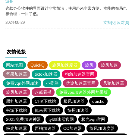
游客
这款办公软件的界面设计非常简洁，使用起来非常方便。功能的布局也
很合理，一目了然。
2024-08-29
支持
[0]
反对
[0]
友情链接
网站地图
QuickQ
旋风加速度器
旋风
旋风加速
坚果加速器
tiktok加速器
狗急加速器官网
免费vqn外网加速
小蓝鸟
优途加速器官网
风驰加速器
旋风加速器
八戒看书
免费vps加速器外网苹果版
黑豹加速器
CHK下载站
极风加速器
quickq
书游下载站
俺来买下载站
快橙加速器
2023免费加速神器
tyl加速器官网
极光vqn官网
极光加速器
西柚加速器
CC加速器
旋风加速度器