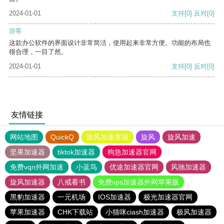
2024-01-01
支持
[0]
反对
[0]
游客
这款办公软件的界面设计非常简洁，使用起来非常方便。功能的布局也
很合理，一目了然。
2024-01-01
支持
[0]
反对
[0]
友情链接
网站地图
QuickQ
旋风加速度器
旋风
旋风加速
坚果加速器
tiktok加速器
狗急加速器官网
免费vqn外网加速
小蓝鸟
优途加速器官网
风驰加速器
旋风加速器
八戒看书
免费vps加速器外网苹果版
黑豹加速器
一元机场
IOS加速器
极光加速器官网
苹果加速器
CHK下载站
小猫咪ciash加速器
极风加速器