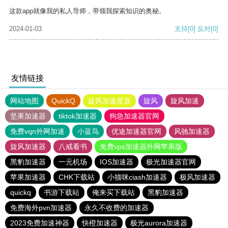
这款app就像我的私人导师，带领我探索知识的奥秘。
2024-01-03
支持
[0]
反对
[0]
友情链接
网站地图
QuickQ
旋风加速度器
旋风
旋风加速
坚果加速器
tiktok加速器
狗急加速器官网
免费vqn外网加速
小蓝鸟
优途加速器官网
风驰加速器
旋风加速器
八戒看书
免费vps加速器外网苹果版
黑豹加速器
一元机场
IOS加速器
极光加速器官网
苹果加速器
CHK下载站
小猫咪ciash加速器
极风加速器
quickq
书游下载站
俺来买下载站
黑豹加速器
免费海外pvn加速器
永久不收费的加速器
2023免费加速神器
快橙加速器
极光aurora加速器