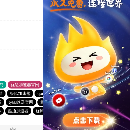
支持
[0]
反对
[0]
支持
[0]
反对
[0]
鸟
优途加速器官网
风驰加速器
旋风加速器
八戒看书
器
极风加速器
quickq
书游下载站
俺来买下载站
器
tyl加速器官网
极光vqn官网
极光加速器
西柚加速器
器
酷通加速器
旋风加速器
电报telegeram加速器