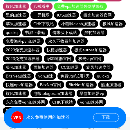
旋风加速器
八戒看书
免费vps加速器外网苹果版
黑豹加速器
一元机场
IOS加速器
极光加速器官网
苹果加速器
CHK下载站
小猫咪ciash加速器
极风加速器
quickq
书游下载站
俺来买下载站
黑豹加速器
免费海外pvn加速器
永久不收费的加速器
2023免费加速神器
快橙加速器
极光aurora加速器
2023免费加速神器
tyl加速器官网
极光vqn官网
极光加速器
西柚加速器
CC加速器
旋风加速度器
BitzNet加速器
vqn加速
免费vqn试用7天
quickq
快连npv加速器
BitzNet官网
BitzNet加速器
酷通加速器
旋风加速器
电报telegeram加速器
暴雪加速器vp
永久免费vqn加速外网
CHK下载站
vqn加速外网
海鸥下载站
1元机场
永久免费使用的加速器
下载
1.010224s
首页
安卓
苹果
排行
推荐