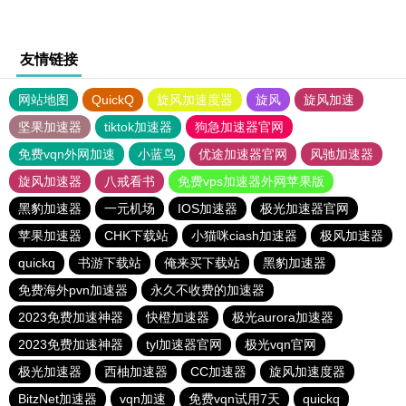
友情链接
网站地图
QuickQ
旋风加速度器
旋风
旋风加速
坚果加速器
tiktok加速器
狗急加速器官网
免费vqn外网加速
小蓝鸟
优途加速器官网
风驰加速器
旋风加速器
八戒看书
免费vps加速器外网苹果版
黑豹加速器
一元机场
IOS加速器
极光加速器官网
苹果加速器
CHK下载站
小猫咪ciash加速器
极风加速器
quickq
书游下载站
俺来买下载站
黑豹加速器
免费海外pvn加速器
永久不收费的加速器
2023免费加速神器
快橙加速器
极光aurora加速器
2023免费加速神器
tyl加速器官网
极光vqn官网
极光加速器
西柚加速器
CC加速器
旋风加速度器
BitzNet加速器
vqn加速
免费vqn试用7天
quickq