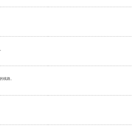
。
区的线路。