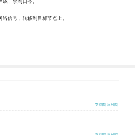
生成，拿到口令。
网络信号，转移到目标节点上。
支持
[0]
反对
[0]
支持
[0]
反对
[0]