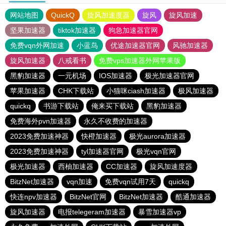
网站地图
QuickQ
旋风加速度器
旋风
旋风加速
坚果加速器
tiktok加速器
狗急加速器官网
免费vqn外网加速
小蓝鸟
优途加速器官网
风驰加速器
旋风加速器
八戒看书
免费vps加速器外网苹果版
黑豹加速器
一元机场
IOS加速器
极光加速器官网
苹果加速器
CHK下载站
小猫咪ciash加速器
极风加速器
quickq
书游下载站
俺来买下载站
黑豹加速器
免费海外pvn加速器
永久不收费的加速器
2023免费加速神器
快橙加速器
极光aurora加速器
2023免费加速神器
tyl加速器官网
极光vqn官网
极光加速器
西柚加速器
CC加速器
旋风加速度器
BitzNet加速器
vqn加速
免费vqn试用7天
quickq
快连npv加速器
BitzNet官网
BitzNet加速器
酷通加速器
旋风加速器
电报telegeram加速器
暴雪加速器vp