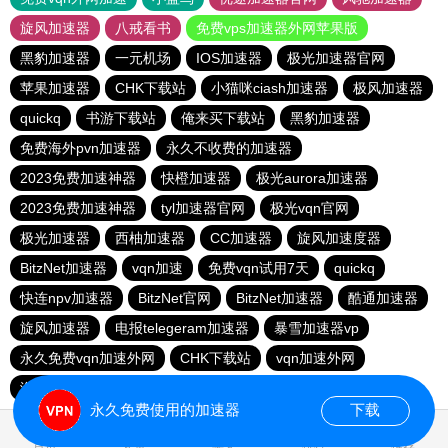
旋风加速器
八戒看书
免费vps加速器外网苹果版
黑豹加速器
一元机场
IOS加速器
极光加速器官网
苹果加速器
CHK下载站
小猫咪ciash加速器
极风加速器
quickq
书游下载站
俺来买下载站
黑豹加速器
免费海外pvn加速器
永久不收费的加速器
2023免费加速神器
快橙加速器
极光aurora加速器
2023免费加速神器
tyl加速器官网
极光vqn官网
极光加速器
西柚加速器
CC加速器
旋风加速度器
BitzNet加速器
vqn加速
免费vqn试用7天
quickq
快连npv加速器
BitzNet官网
BitzNet加速器
酷通加速器
旋风加速器
电报telegeram加速器
暴雪加速器vp
永久免费vqn加速外网
CHK下载站
vqn加速外网
海鸥下载站
1元机场
永久免费使用的加速器
下载
0.961756s
首页
安卓
苹果
排行
推荐