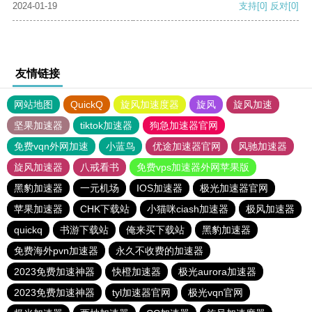
2024-01-19
支持
[0]
反对
[0]
友情链接
网站地图
QuickQ
旋风加速度器
旋风
旋风加速
坚果加速器
tiktok加速器
狗急加速器官网
免费vqn外网加速
小蓝鸟
优途加速器官网
风驰加速器
旋风加速器
八戒看书
免费vps加速器外网苹果版
黑豹加速器
一元机场
IOS加速器
极光加速器官网
苹果加速器
CHK下载站
小猫咪ciash加速器
极风加速器
quickq
书游下载站
俺来买下载站
黑豹加速器
免费海外pvn加速器
永久不收费的加速器
2023免费加速神器
快橙加速器
极光aurora加速器
2023免费加速神器
tyl加速器官网
极光vqn官网