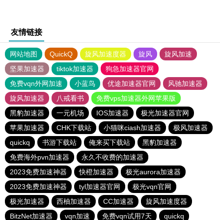
友情链接
网站地图
QuickQ
旋风加速度器
旋风
旋风加速
坚果加速器
tiktok加速器
狗急加速器官网
免费vqn外网加速
小蓝鸟
优途加速器官网
风驰加速器
旋风加速器
八戒看书
免费vps加速器外网苹果版
黑豹加速器
一元机场
IOS加速器
极光加速器官网
苹果加速器
CHK下载站
小猫咪ciash加速器
极风加速器
quickq
书游下载站
俺来买下载站
黑豹加速器
免费海外pvn加速器
永久不收费的加速器
2023免费加速神器
快橙加速器
极光aurora加速器
2023免费加速神器
tyl加速器官网
极光vqn官网
极光加速器
西柚加速器
CC加速器
旋风加速度器
BitzNet加速器
vqn加速
免费vqn试用7天
quickq