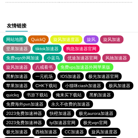
友情链接
网站地图
QuickQ
旋风加速度器
旋风
旋风加速
坚果加速器
tiktok加速器
狗急加速器官网
免费vqn外网加速
小蓝鸟
优途加速器官网
风驰加速器
旋风加速器
八戒看书
免费vps加速器外网苹果版
黑豹加速器
一元机场
IOS加速器
极光加速器官网
苹果加速器
CHK下载站
小猫咪ciash加速器
极风加速器
quickq
书游下载站
俺来买下载站
黑豹加速器
免费海外pvn加速器
永久不收费的加速器
2023免费加速神器
快橙加速器
极光aurora加速器
2023免费加速神器
tyl加速器官网
极光vqn官网
极光加速器
西柚加速器
CC加速器
旋风加速度器