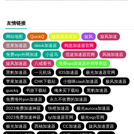
友情链接
网站地图
QuickQ
旋风加速度器
旋风
旋风加速
坚果加速器
tiktok加速器
狗急加速器官网
免费vqn外网加速
小蓝鸟
优途加速器官网
风驰加速器
旋风加速器
八戒看书
免费vps加速器外网苹果版
黑豹加速器
一元机场
IOS加速器
极光加速器官网
苹果加速器
CHK下载站
小猫咪ciash加速器
极风加速器
quickq
书游下载站
俺来买下载站
黑豹加速器
免费海外pvn加速器
永久不收费的加速器
2023免费加速神器
快橙加速器
极光aurora加速器
2023免费加速神器
tyl加速器官网
极光vqn官网
极光加速器
西柚加速器
CC加速器
旋风加速度器