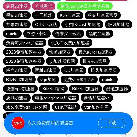
旋风加速器
八戒看书
免费vps加速器外网苹果版
黑豹加速器
一元机场
IOS加速器
极光加速器官网
苹果加速器
CHK下载站
小猫咪ciash加速器
极风加速器
quickq
书游下载站
俺来买下载站
黑豹加速器
免费海外pvn加速器
永久不收费的加速器
2023免费加速神器
快橙加速器
极光aurora加速器
2023免费加速神器
tyl加速器官网
极光vqn官网
极光加速器
西柚加速器
CC加速器
旋风加速度器
BitzNet加速器
vqn加速
免费vqn试用7天
quickq
快连npv加速器
BitzNet官网
BitzNet加速器
酷通加速器
旋风加速器
电报telegeram加速器
暴雪加速器vp
永久免费vqn加速外网
CHK下载站
vqn加速外网
海鸥下载站
1元机场
永久免费使用的加速器
下载
1.198760s
首页
安卓
苹果
排行
推荐