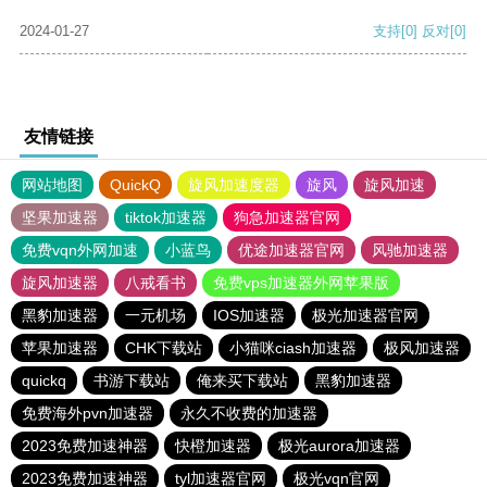
2024-01-27
支持
[0]
反对
[0]
友情链接
网站地图
QuickQ
旋风加速度器
旋风
旋风加速
坚果加速器
tiktok加速器
狗急加速器官网
免费vqn外网加速
小蓝鸟
优途加速器官网
风驰加速器
旋风加速器
八戒看书
免费vps加速器外网苹果版
黑豹加速器
一元机场
IOS加速器
极光加速器官网
苹果加速器
CHK下载站
小猫咪ciash加速器
极风加速器
quickq
书游下载站
俺来买下载站
黑豹加速器
免费海外pvn加速器
永久不收费的加速器
2023免费加速神器
快橙加速器
极光aurora加速器
2023免费加速神器
tyl加速器官网
极光vqn官网