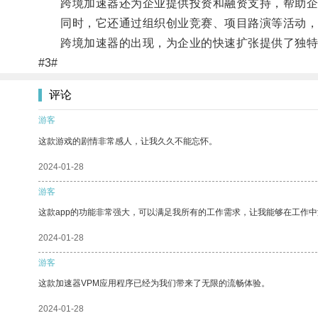
跨境加速器还为企业提供投资和融资支持，帮助企
同时，它还通过组织创业竞赛、项目路演等活动，
跨境加速器的出现，为企业的快速扩张提供了独特
#3#
评论
游客
这款游戏的剧情非常感人，让我久久不能忘怀。
2024-01-28
游客
这款app的功能非常强大，可以满足我所有的工作需求，让我能够在工作
2024-01-28
游客
这款加速器VPM应用程序已经为我们带来了无限的流畅体验。
2024-01-28