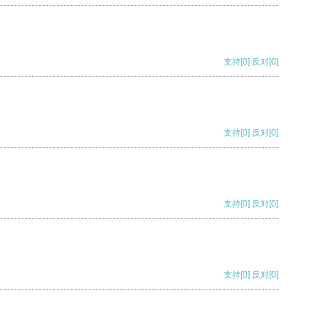
支持
[0]
反对
[0]
支持
[0]
反对
[0]
支持
[0]
反对
[0]
支持
[0]
反对
[0]