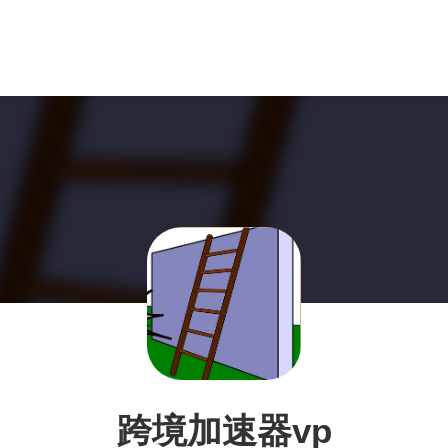
跨境加速器vp