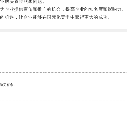
业解决资金瓶颈问题。
为企业提供宣传和推广的机会，提高企业的知名度和影响力。
的机遇，让企业能够在国际化竞争中获得更大的成功。
中游刃有余。