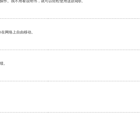
操作。我不用看说明书，就可以轻松使用这款app。
你在网络上自由移动。
绩。