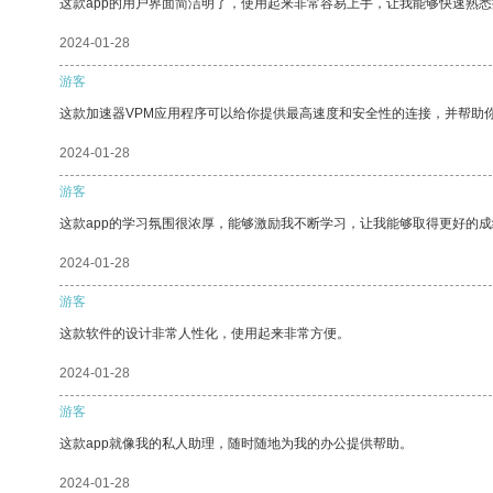
这款app的用户界面简洁明了，使用起来非常容易上手，让我能够快速熟悉
2024-01-28
游客
这款加速器VPM应用程序可以给你提供最高速度和安全性的连接，并帮助
2024-01-28
游客
这款app的学习氛围很浓厚，能够激励我不断学习，让我能够取得更好的成
2024-01-28
游客
这款软件的设计非常人性化，使用起来非常方便。
2024-01-28
游客
这款app就像我的私人助理，随时随地为我的办公提供帮助。
2024-01-28