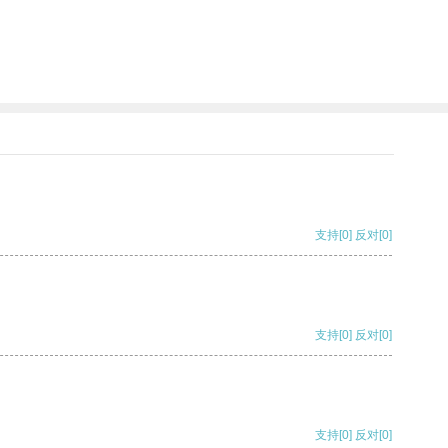
支持
[0]
反对
[0]
支持
[0]
反对
[0]
支持
[0]
反对
[0]