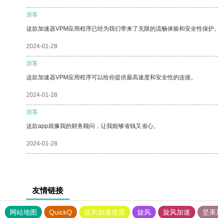
游客
这款加速器VPM应用程序已经为我们带来了无限的流畅体验和安全性保护
2024-01-28
游客
这款加速器VPM应用程序可以给你提供最高速度和安全性的连接。
2024-01-28
游客
这款app就像我的财务顾问，让我能够省钱又省心。
2024-01-28
友情链接
网站地图
QuickQ
旋风加速度器
旋风
旋风加速
坚果