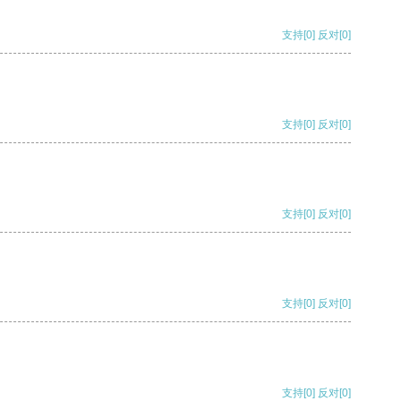
支持
[0]
反对
[0]
支持
[0]
反对
[0]
支持
[0]
反对
[0]
支持
[0]
反对
[0]
支持
[0]
反对
[0]