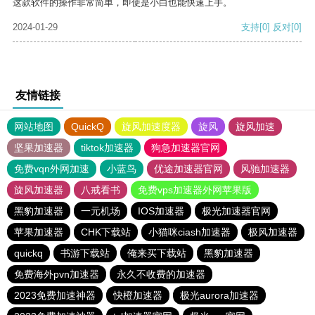
这款软件的操作非常简单，即使是小白也能快速上手。
2024-01-29
支持
[0]
反对
[0]
友情链接
网站地图
QuickQ
旋风加速度器
旋风
旋风加速
坚果加速器
tiktok加速器
狗急加速器官网
免费vqn外网加速
小蓝鸟
优途加速器官网
风驰加速器
旋风加速器
八戒看书
免费vps加速器外网苹果版
黑豹加速器
一元机场
IOS加速器
极光加速器官网
苹果加速器
CHK下载站
小猫咪ciash加速器
极风加速器
quickq
书游下载站
俺来买下载站
黑豹加速器
免费海外pvn加速器
永久不收费的加速器
2023免费加速神器
快橙加速器
极光aurora加速器