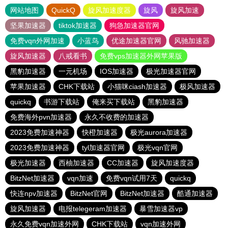
网站地图
QuickQ
旋风加速度器
旋风
旋风加速
坚果加速器
tiktok加速器
狗急加速器官网
免费vqn外网加速
小蓝鸟
优途加速器官网
风驰加速器
旋风加速器
八戒看书
免费vps加速器外网苹果版
黑豹加速器
一元机场
IOS加速器
极光加速器官网
苹果加速器
CHK下载站
小猫咪ciash加速器
极风加速器
quickq
书游下载站
俺来买下载站
黑豹加速器
免费海外pvn加速器
永久不收费的加速器
2023免费加速神器
快橙加速器
极光aurora加速器
2023免费加速神器
tyl加速器官网
极光vqn官网
极光加速器
西柚加速器
CC加速器
旋风加速度器
BitzNet加速器
vqn加速
免费vqn试用7天
quickq
快连npv加速器
BitzNet官网
BitzNet加速器
酷通加速器
旋风加速器
电报telegeram加速器
暴雪加速器vp
永久免费vqn加速外网
CHK下载站
vqn加速外网