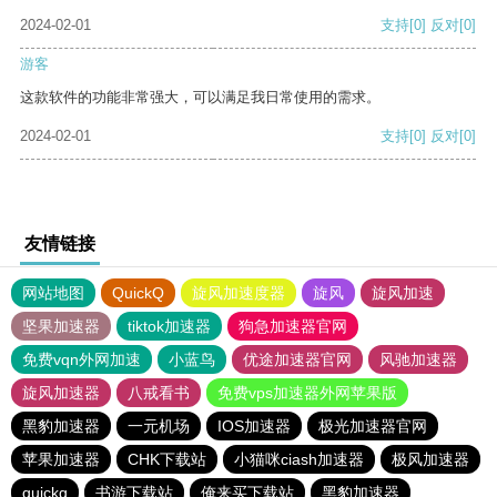
2024-02-01
支持
[0]
反对
[0]
游客
这款软件的功能非常强大，可以满足我日常使用的需求。
2024-02-01
支持
[0]
反对
[0]
友情链接
网站地图
QuickQ
旋风加速度器
旋风
旋风加速
坚果加速器
tiktok加速器
狗急加速器官网
免费vqn外网加速
小蓝鸟
优途加速器官网
风驰加速器
旋风加速器
八戒看书
免费vps加速器外网苹果版
黑豹加速器
一元机场
IOS加速器
极光加速器官网
苹果加速器
CHK下载站
小猫咪ciash加速器
极风加速器
quickq
书游下载站
俺来买下载站
黑豹加速器