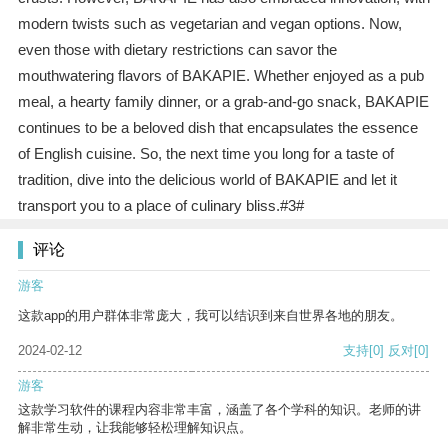
modern twists such as vegetarian and vegan options. Now,
even those with dietary restrictions can savor the
mouthwatering flavors of BAKAPIE. Whether enjoyed as a pub
meal, a hearty family dinner, or a grab-and-go snack, BAKAPIE
continues to be a beloved dish that encapsulates the essence
of English cuisine. So, the next time you long for a taste of
tradition, dive into the delicious world of BAKAPIE and let it
transport you to a place of culinary bliss.#3#
评论
游客
这款app的用户群体非常庞大，我可以结识到来自世界各地的朋友。
2024-02-12
支持
[0]
反对
[0]
游客
这款学习软件的课程内容非常丰富，涵盖了各个学科的知识。老师的讲
解非常生动，让我能够轻松理解知识点。