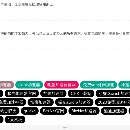
非常生动，让我能够轻松理解知识点。
软件的功能非常强大，可以满足我日常办公的所有需求。操作也很简单，即使是小白也
加速器
tiktok加速器
狗急加速器官网
免费vqn外网加速
小蓝
器
极光加速器官网
苹果加速器
CHK下载站
小猫咪ciash加速
3免费加速神器
快橙加速器
极光aurora加速器
2023免费加速神
qn试用7天
quickq
BitzNet官网
BitzNet加速器
酷通加速器
站
1元机场