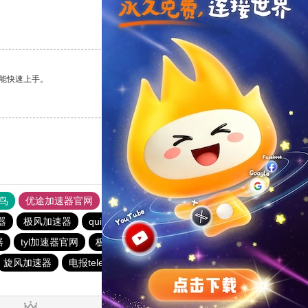
支持
[0]
反对
[0]
能快速上手。
支持
[0]
反对
[0]
鸟
优途加速器官网
风驰加速器
旋风加速器
八戒看书
器
极风加速器
quickq
书游下载站
俺来买下载站
器
tyl加速器官网
极光vqn官网
极光加速器
西柚加速器
旋风加速器
电报telegeram加速器
暴雪加速器vp