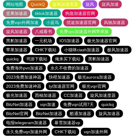
网站地图
QuickQ
旋风加速度器
旋风
旋风加速
坚果加速器
tiktok加速器
狗急加速器官网
免费vqn外网加速
小蓝鸟
优途加速器官网
风驰加速器
旋风加速器
八戒看书
免费vps加速器外网苹果版
黑豹加速器
一元机场
IOS加速器
极光加速器官网
苹果加速器
CHK下载站
小猫咪ciash加速器
极风加速器
quickq
书游下载站
俺来买下载站
黑豹加速器
免费海外pvn加速器
永久不收费的加速器
2023免费加速神器
快橙加速器
极光aurora加速器
2023免费加速神器
tyl加速器官网
极光vqn官网
极光加速器
西柚加速器
CC加速器
旋风加速度器
BitzNet加速器
vqn加速
免费vqn试用7天
quickq
BitzNet官网
BitzNet加速器
酷通加速器
旋风加速器
电报telegeram加速器
暴雪加速器vp
永久免费vqn加速外网
CHK下载站
vqn加速外网