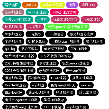
网站地图
QuickQ
旋风加速度器
旋风
旋风加速
坚果加速器
tiktok加速器
狗急加速器官网
免费vqn外网加速
小蓝鸟
优途加速器官网
风驰加速器
旋风加速器
八戒看书
免费vps加速器外网苹果版
黑豹加速器
一元机场
IOS加速器
极光加速器官网
苹果加速器
CHK下载站
小猫咪ciash加速器
极风加速器
quickq
书游下载站
俺来买下载站
黑豹加速器
免费海外pvn加速器
永久不收费的加速器
2023免费加速神器
快橙加速器
极光aurora加速器
2023免费加速神器
tyl加速器官网
极光vqn官网
极光加速器
西柚加速器
CC加速器
旋风加速度器
BitzNet加速器
vqn加速
免费vqn试用7天
quickq
BitzNet官网
BitzNet加速器
酷通加速器
旋风加速器
电报telegeram加速器
暴雪加速器vp
永久免费vqn加速外网
CHK下载站
vqn加速外网