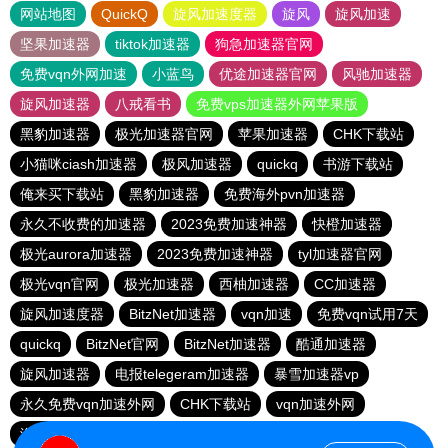
网站地图
QuickQ
旋风加速度器
旋风
旋风加速
坚果加速器
tiktok加速器
狗急加速器官网
免费vqn外网加速
小蓝鸟
优途加速器官网
风驰加速器
旋风加速器
八戒看书
免费vps加速器外网苹果版
黑豹加速器
极光加速器官网
苹果加速器
CHK下载站
小猫咪ciash加速器
极风加速器
quickq
书游下载站
俺来买下载站
黑豹加速器
免费海外pvn加速器
永久不收费的加速器
2023免费加速神器
快橙加速器
极光aurora加速器
2023免费加速神器
tyl加速器官网
极光vqn官网
极光加速器
西柚加速器
CC加速器
旋风加速度器
BitzNet加速器
vqn加速
免费vqn试用7天
quickq
BitzNet官网
BitzNet加速器
酷通加速器
旋风加速器
电报telegeram加速器
暴雪加速器vp
永久免费vqn加速外网
CHK下载站
vqn加速外网
海鸥下载站
1元机场