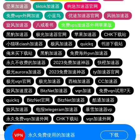
坚果加速器
tiktok加速器
狗急加速器官网
免费vqn外网加速
小蓝鸟
优途加速器官网
风驰加速器
旋风加速器
八戒看书
免费vps加速器外网苹果版
黑豹加速器
极光加速器官网
苹果加速器
CHK下载站
小猫咪ciash加速器
极风加速器
quickq
书游下载站
俺来买下载站
黑豹加速器
免费海外pvn加速器
永久不收费的加速器
2023免费加速神器
快橙加速器
极光aurora加速器
2023免费加速神器
tyl加速器官网
极光vqn官网
极光加速器
西柚加速器
CC加速器
旋风加速度器
BitzNet加速器
vqn加速
免费vqn试用7天
quickq
BitzNet官网
BitzNet加速器
酷通加速器
旋风加速器
电报telegeram加速器
暴雪加速器vp
永久免费vqn加速外网
CHK下载站
vqn加速外网
海鸥下载站
1元机场
永久免费使用的加速器
下载