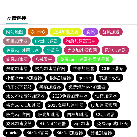
友情链接
网站地图
QuickQ
旋风加速度器
旋风
旋风加速
坚果加速器
tiktok加速器
狗急加速器官网
免费vqn外网加速
小蓝鸟
优途加速器官网
风驰加速器
旋风加速器
八戒看书
免费vps加速器外网苹果版
黑豹加速器
极光加速器官网
苹果加速器
CHK下载站
小猫咪ciash加速器
极风加速器
quickq
书游下载站
俺来买下载站
黑豹加速器
免费海外pvn加速器
永久不收费的加速器
2023免费加速神器
快橙加速器
极光aurora加速器
2023免费加速神器
tyl加速器官网
极光vqn官网
极光加速器
西柚加速器
CC加速器
旋风加速度器
BitzNet加速器
vqn加速
免费vqn试用7天
quickq
BitzNet官网
BitzNet加速器
酷通加速器