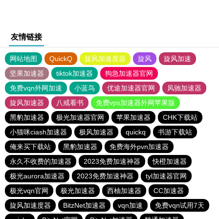
友情链接
网站地图
QuickQ
旋风加速度器
旋风
旋风加速
坚果加速器
tiktok加速器
狗急加速器官网
免费vqn外网加速
小蓝鸟
优途加速器官网
风驰加速器
旋风加速器
八戒看书
免费vps加速器外网苹果版
黑豹加速器
极光加速器官网
苹果加速器
CHK下载站
小猫咪ciash加速器
极风加速器
quickq
书游下载站
俺来买下载站
黑豹加速器
免费海外pvn加速器
永久不收费的加速器
2023免费加速神器
快橙加速器
极光aurora加速器
2023免费加速神器
tyl加速器官网
极光vqn官网
极光加速器
西柚加速器
CC加速器
旋风加速度器
BitzNet加速器
vqn加速
免费vqn试用7天