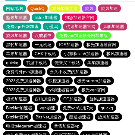
网站地图
QuickQ
旋风加速度器
旋风
旋风加速
坚果加速器
tiktok加速器
狗急加速器官网
免费vqn外网加速
小蓝鸟
优途加速器官网
风驰加速器
旋风加速器
八戒看书
免费vps加速器外网苹果版
黑豹加速器
一元机场
IOS加速器
极光加速器官网
苹果加速器
CHK下载站
小猫咪ciash加速器
极风加速器
quickq
书游下载站
俺来买下载站
黑豹加速器
免费海外pvn加速器
永久不收费的加速器
2023免费加速神器
快橙加速器
极光aurora加速器
2023免费加速神器
tyl加速器官网
极光vqn官网
极光加速器
西柚加速器
CC加速器
旋风加速度器
BitzNet加速器
vqn加速
免费vqn试用7天
quickq
BitzNet官网
BitzNet加速器
酷通加速器
旋风加速器
电报telegeram加速器
暴雪加速器vp